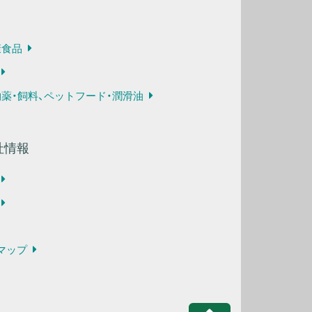
康食品
物薬・飼料、ペットフード・潤滑油
社情報
マップ