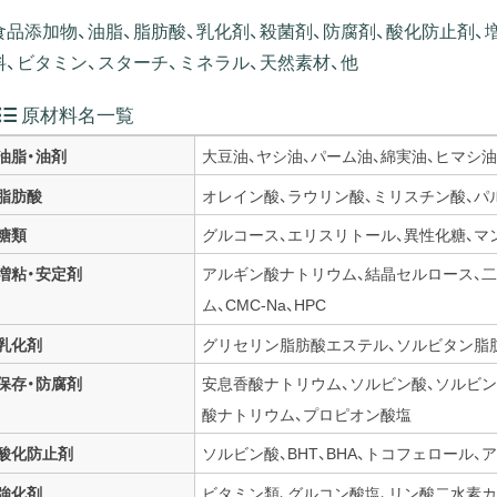
食品添加物、油脂、脂肪酸、乳化剤、殺菌剤、防腐剤、酸化防止剤、
料、ビタミン、スターチ、ミネラル、天然素材、他
原材料名一覧
油脂・油剤
大豆油、ヤシ油、パーム油、綿実油、ヒマシ油
脂肪酸
オレイン酸、ラウリン酸、ミリスチン酸、パ
糖類
グルコース、エリスリトール、異性化糖、マ
増粘・安定剤
アルギン酸ナトリウム、結晶セルロース、
ム、CMC-Na、HPC
乳化剤
グリセリン脂肪酸エステル、ソルビタン脂
保存・防腐剤
安息香酸ナトリウム、ソルビン酸、ソルビ
酸ナトリウム、プロピオン酸塩
酸化防止剤
ソルビン酸、BHT、BHA、トコフェロール、
強化剤
ビタミン類、グルコン酸塩、リン酸二水素カ