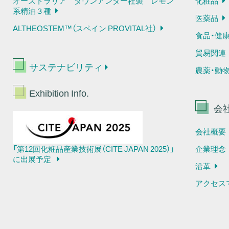
オーストラリア ダウンアンダー社製 レモン
化粧品
系精油３種
医薬品
ALTHEOSTEM™（スペイン PROVITAL社）
食品・健
貿易関連
サステナビリティ
農薬・動
Exhibition Info.
会
会社概要
企業理念
「第12回化粧品産業技術展（CITE JAPAN 2025）」
に出展予定
沿革
アクセス