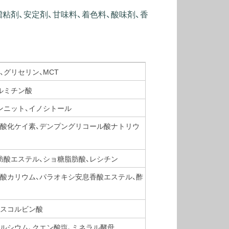
増粘剤、安定剤、甘味料、着色料、酸味剤、香
、グリセリン、MCT
ルミチン酸
ンニット、イノシトール
二酸化ケイ素、デンプングリコール酸ナトリウ
肪酸エステル、ショ糖脂肪酸、レシチン
ン酸カリウム、パラオキシ安息香酸エステル、酢
アスコルビン酸
ルシウム、クエン酸塩、ミネラル酵母